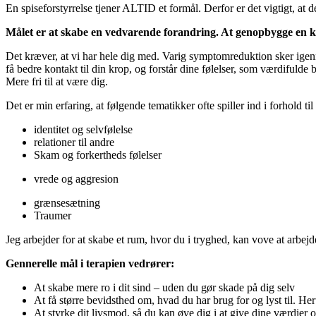
En spiseforstyrrelse tjener ALTID et formål. Derfor er det vigtigt, at 
Målet er at skabe en vedvarende forandring. At genopbygge en kærl
Det kræver, at vi har hele dig med. Varig symptomreduktion sker igenn
få bedre kontakt til din krop, og forstår dine følelser, som værdifulde b
Mere fri til at være dig.
Det er min erfaring, at følgende tematikker ofte spiller ind i forhold ti
identitet og selvfølelse
relationer til andre
Skam og forkertheds følelser
vrede og aggresion
grænsesætning
Traumer
Jeg arbejder for at skabe et rum, hvor du i tryghed, kan vove at arbe
Gennerelle mål i terapien vedrører:
At skabe mere ro i dit sind – uden du gør skade på dig selv
At få større bevidsthed om, hvad du har brug for og lyst til. He
At styrke dit livsmod, så du kan øve dig i at give dine værdier 