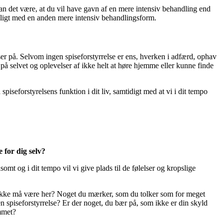
 kan det være, at du vil have gavn af en mere intensiv behandling end
avnligt med en anden mere intensiv behandlingsform.
ser på. Selvom ingen spiseforstyrrelse er ens, hverken i adfærd, ophav
vl på selvet og oplevelser af ikke helt at høre hjemme eller kunne finde
spiseforstyrelsens funktion i dit liv, samtidigt med at vi i dit tempo
 for dig selv?
mt og i dit tempo vil vi give plads til de følelser og kropslige
ror, ikke må være her? Noget du mærker, som du tolker som for meget
 en spiseforstyrrelse? Er der noget, du bær på, som ikke er din skyld
ummet?