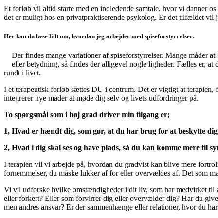
Et forløb vil altid starte med en indledende samtale, hvor vi danner os
det er muligt hos en privatpraktiserende psykolog. Er det tilfældet vil
Her kan du læse lidt om, hvordan jeg arbejder med spiseforstyrrelser:
Der findes mange variationer af spiseforstyrrelser. Mange måder at 
eller betydning, så findes der alligevel nogle ligheder. Fælles er, at
rundt i livet.
I et terapeutisk forløb sættes DU i centrum. Det er vigtigt at terapien, 
integrerer nye måder at møde dig selv og livets udfordringer på.
To spørgsmål som i høj grad driver min tilgang er;
1, Hvad er hændt dig, som gør, at du har brug for at beskytte 
2, Hvad i dig skal ses og have plads, så du kan komme mere til s
I terapien vil vi arbejde på, hvordan du gradvist kan blive mere fortro
fornemmelser, du måske lukker af for eller overvældes af. Det som mad
Vi vil udforske hvilke omstændigheder i dit liv, som har medvirket til 
eller forkert? Eller som forvirrer dig eller overvælder dig? Har du give
men andres ansvar? Er der sammenhænge eller relationer, hvor du har f