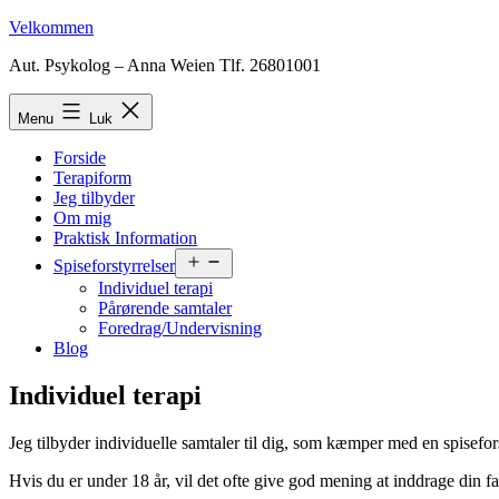
Fortsæt
Velkommen
til
Aut. Psykolog – Anna Weien Tlf. 26801001
indhold
Menu
Luk
Forside
Terapiform
Jeg tilbyder
Om mig
Praktisk Information
Åbn
Spiseforstyrrelser
menu
Individuel terapi
Pårørende samtaler
Foredrag/Undervisning
Blog
Individuel terapi
Jeg tilbyder individuelle samtaler til dig, som kæmper med en spisefors
Hvis du er under 18 år, vil det ofte give god mening at inddrage din fa