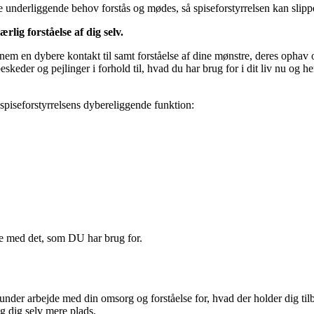
de underliggende behov forstås og mødes, så spiseforstyrrelsen kan slippe 
ig forståelse af dig selv.
em en dybere kontakt til samt forståelse af dine mønstre, deres ophav o
eskeder og pejlinger i forhold til, hvad du har brug for i dit liv nu og he
l spiseforstyrrelsens dybereliggende funktion:
jde med det, som DU har brug for.
runder arbejde med din omsorg og forståelse for, hvad der holder dig til
og dig selv mere plads.