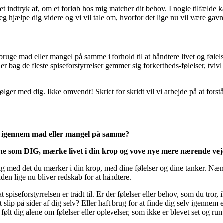
 et indtryk af, om et forløb hos mig matcher dit behov. I nogle tilfælde
 jeg hjælpe dig videre og vi vil tale om, hvorfor det lige nu vil være g
bruge mad eller mangel på samme i forhold til at håndtere livet og følel
 der bag de fleste spiseforstyrrelser gemmer sig forkertheds-følelser, tvi
følger med dig. Ikke omvendt! Skridt for skridt vil vi arbejde på at forstå 
dig igennem mad eller mangel på samme?
yne som DIG, mærke livet i din krop og vove nye mere nærende veje
lig med det du mærker i din krop, med dine følelser og dine tanker. Nænso
en lige nu bliver redskab for at håndtere.
at spiseforstyrrelsen er trådt til. Er der følelser eller behov, som du t
t slip på sider af dig selv? Eller haft brug for at finde dig selv igennem
ølt dig alene om følelser eller oplevelser, som ikke er blevet set og r